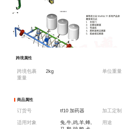
跨境属性
跨境包裹
2kg
单位重量
重量
商品属性
订货号
tf10 加药器
加工定制
适用对象
兔,牛,鸡,羊,蜂,
用途