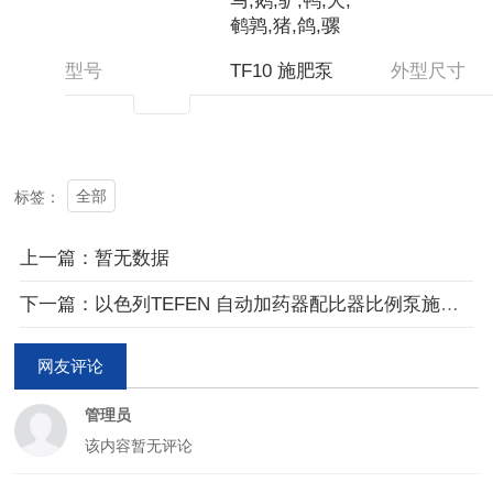
马,鹅,驴,鸭,犬,
鹌鹑,猪,鸽,骡
型号
TF10 施肥泵
外型尺寸
控温范围
4-40度
类型
售后服务
一年质保
产品规格
全部
标签：
上一篇：暂无数据
下一篇：以色列TEFEN 自动加药器配比器比例泵施肥畜牧养殖加药器诚招代理
网友评论
管理员
该内容暂无评论